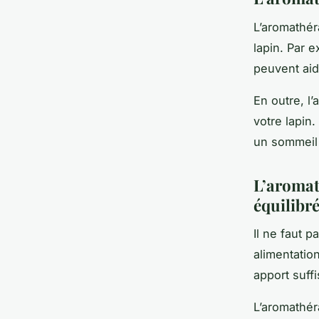
L’aromathér
lapin. Par 
peuvent aid
En outre, l
votre lapin
un sommeil 
L’aromat
équilibr
Il ne faut p
alimentatio
apport suff
L’aromathér