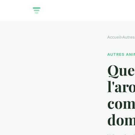
Accueil
›
Autres
AUTRES AN
Quel
l'ar
com
dom