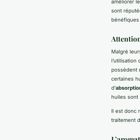
améliorer le
sont réputé
bénéfiques 
Attention
Malgré leurs
l’utilisatio
possèdent u
certaines h
d’
absorptio
huiles sont
Il est don
traitement 
L’aromat