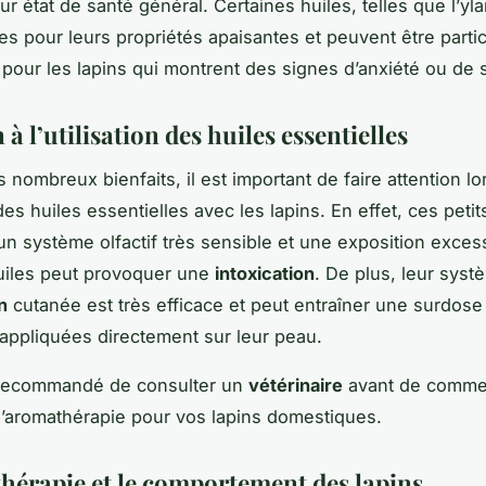
ur état de santé général. Certaines huiles, telles que l’yl
es pour leurs propriétés apaisantes et peuvent être parti
pour les lapins qui montrent des signes d’anxiété ou de s
 à l’utilisation des huiles essentielles
 nombreux bienfaits, il est important de faire attention lo
n des huiles essentielles avec les lapins. En effet, ces pet
n système olfactif très sensible et une exposition exces
uiles peut provoquer une
intoxication
. De plus, leur syst
n
cutanée est très efficace et peut entraîner une surdose 
 appliquées directement sur leur peau.
c recommandé de consulter un
vétérinaire
avant de comme
d’aromathérapie pour vos lapins domestiques.
hérapie et le comportement des lapins