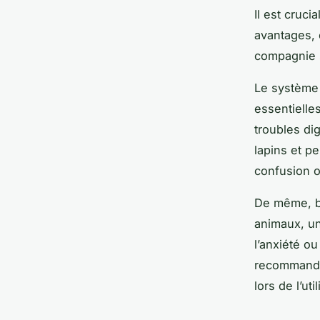
Il est cruc
avantages, 
compagnie s
Le système d
essentielle
troubles dig
lapins et p
confusion 
De même, bi
animaux, un
l’anxiété ou
recommandée
lors de l’ut