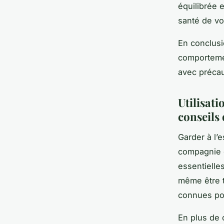
équilibrée e
santé de vot
En conclusi
comportement
avec précau
Utilisati
conseils 
Garder à l’e
compagnie d
essentielle
même être t
connues pou
En plus de 