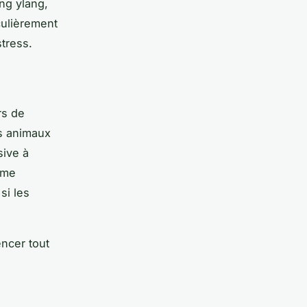
ang ylang,
culièrement
tress.
rs de
its animaux
sive à
ème
si les
ncer tout