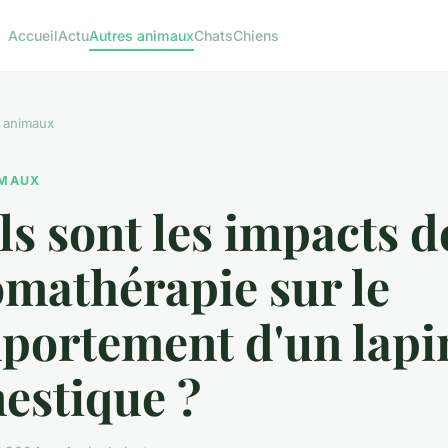
Accueil
Actu
Autres animaux
Chats
Chiens
 animaux
IMAUX
s sont les impacts d
omathérapie sur le
portement d'un lapi
estique ?