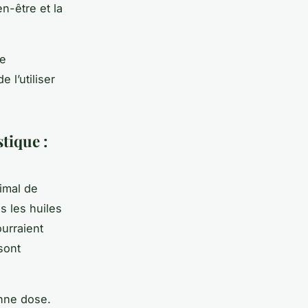
en-être et la
le
 l’utiliser
stique :
imal de
s les huiles
ourraient
sont
onne dose.