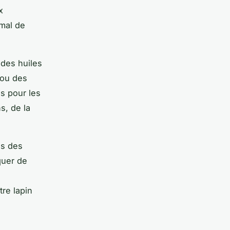
x
imal de
 des huiles
 ou des
es pour les
s, de la
ss des
quer de
re lapin