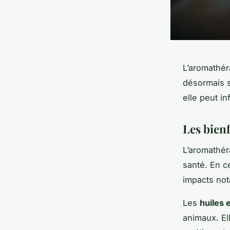
L’aromathér
désormais 
elle peut i
Les bien
L’aromathér
santé. En c
impacts not
Les
huiles 
animaux. El