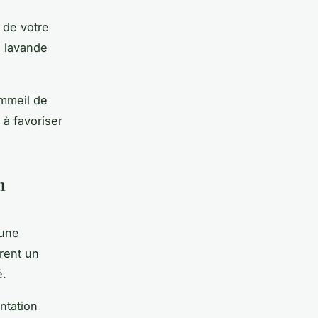
 de votre
a lavande
ommeil de
 à favoriser
n
 une
èrent un
é.
ntation