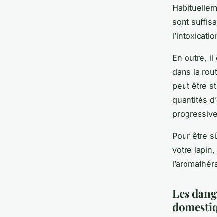
Habituellem
sont suffis
l’intoxicati
En outre, i
dans la rou
peut être s
quantités d
progressiv
Pour être s
votre lapin,
l’aromathér
Les dang
domesti