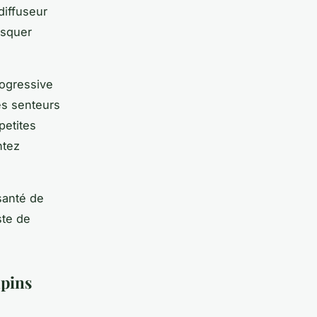
diffuseur
isquer
rogressive
es senteurs
petites
ntez
santé de
ste de
apins